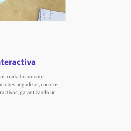
nteractiva
icos cuidadosamente
nciones pegadizas, cuentos
eractivos, garantizando un