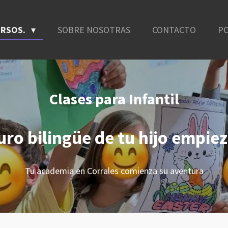
URSOS.
SOBRE NOSOTRAS
CONTACTO
PO
Clases para Infantil
turo
bilingüe
de tu hijo empiez
Tu academia en Corrales comienza su aventura